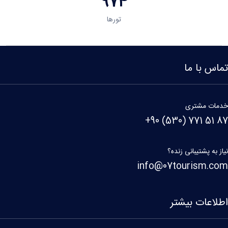
974
تورها
اس با ما
مات مشتری
+90 (530) 771 51 
ز به پشتیبانی زنده؟
info@07tourism.c
لاعات بیشتر