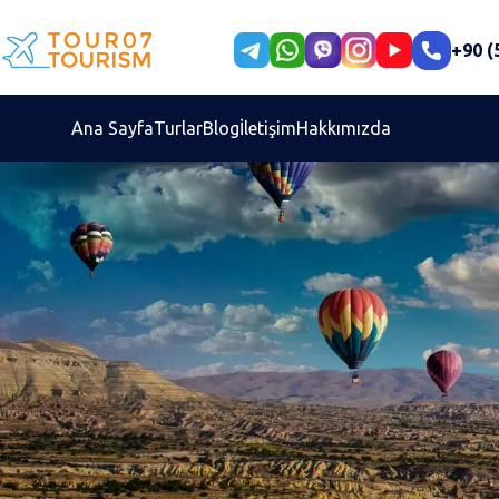
+90 (
Ana Sayfa
Turlar
Blog
İletişim
Hakkımızda
Dilinizi seçin
Farsça
İng