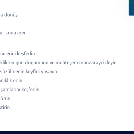
la dönüş
tur sona erer
elerini keşfedin
eklikten gün doğumunu ve muhteşem manzarayı izleyin
süzülmenin keyfini yaşayın
anıklık edin
yaşamlarını keşfedin
görün
tirin