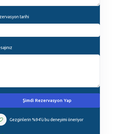
zervasyon tarihi
sajınız
Şimdi Rezervasyon Yap
Gezginlerin %94'ü bu deneyimi öneriyor