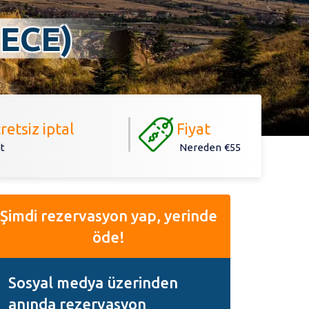
ECE)
retsiz iptal
Fiyat
t
Nereden
€55
Şimdi rezervasyon yap, yerinde
öde!
Sosyal medya üzerinden
anında rezervasyon