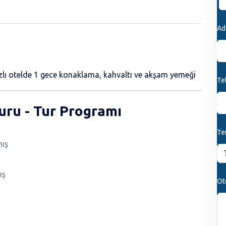
Ad
dızlı otelde 1 gece konaklama, kahvaltı ve akşam yemeği
Te
ru - Tur Programı
Ter
nış
ış
Ot