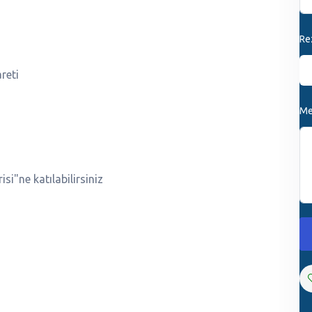
Re
reti
Me
i"ne katılabilirsiniz