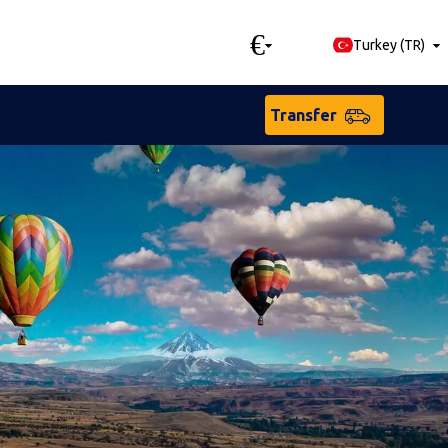
€
Turkey
(
TR
)
Transfer
sça