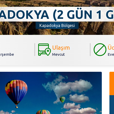
ADOKYA (2 GÜN 1 G
Kapadokya Bölgesi
Ulaşım
Üc
erşembe
Mevcut
Eve