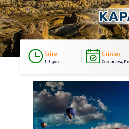
KAP
Süre
Günler
1-3 gün
Cumartesi, P